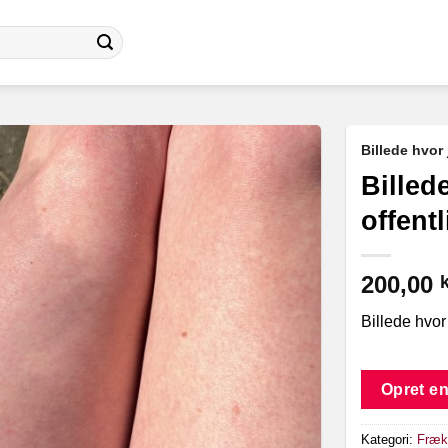
Billede hvor 
Billede
offent
200,00
k
Billede hvor
Opret en
Kategori:
Frækk