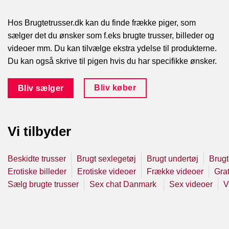
Hos Brugtetrusser.dk kan du finde frække piger, som
sælger det du ønsker som f.eks brugte trusser, billeder og
videoer mm. Du kan tilvælge ekstra ydelse til produkterne.
Du kan også skrive til pigen hvis du har specifikke ønsker.
Bliv køber
Bliv sælger
Vi tilbyder
Beskidte trusser
Brugt sexlegetøj
Brugt undertøj
Brugt
Erotiske billeder
Erotiske videoer
Frække videoer
Grat
Sælg brugte trusser
Sex chat Danmark
Sex videoer
V