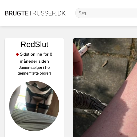
Fortsæt
Søg
til
efter:
indhold
RedSlut
Sidst online for 8
måneder siden
Junior-sælger (1-5
gennemførte ordrer)