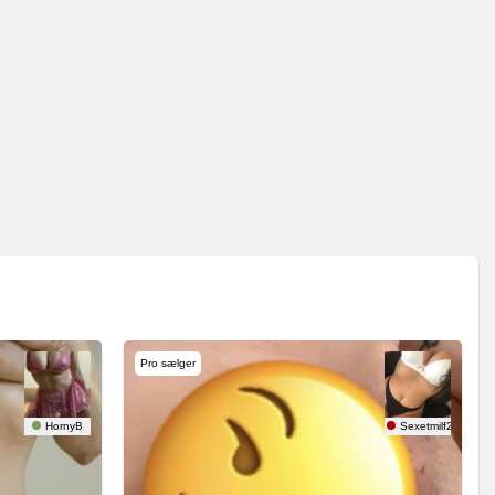
Pro sælger
HornyB
Sexetmilf26