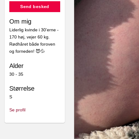
Send besked
Om mig
Liderlig kvinde i 30’erne -
Junior sælger
Junior sælger
170 høj, vejer 60 kg.
Rødhåret både foroven
og forneden! 😈💦
RedSlut
RedSlut
Alder
30 - 35
1 MÅNEDS
Tisse-video
Størrelse
TRUSSEABBONNEMEN
S
450,00
1.000,00
kr.
kr.
Se profil