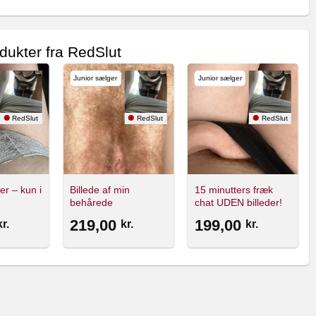
dukter fra RedSlut
Junior sælger
Junior sælger
RedSlut
RedSlut
RedSlut
er – kun i
Billede af min
15 minutters fræk
behårede
chat UDEN billeder!
spermfyldte fisse
🔥
219,00
199,00
kr.
kr.
kr.