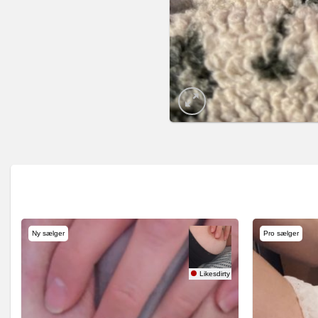
Ny sælger
Pro sælger
Likesdirty