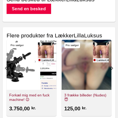
Send en besked
Flere produkter fra LækkerLillaLuksus
Pro sælger
Pro sælger
aLuksus
LækkerLillaLuksus
LækkerLillaLuksu
Forkæl mig med en fuck
3 frække billeder (Nudes)
machine! 😉
😇
3.750,00
kr.
125,00
kr.