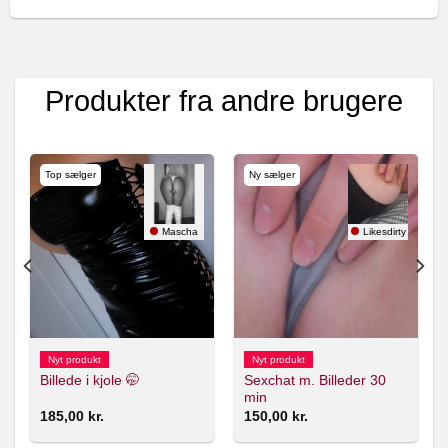
Produkter fra andre brugere
Top sælger
Ny sælger
26
Mascha
Likesdirty
Nyt produkt
Nyt produkt
Sexchat m. Billeder 30
Billede i kjole 🤭
min
185,00
kr.
150,00
kr.