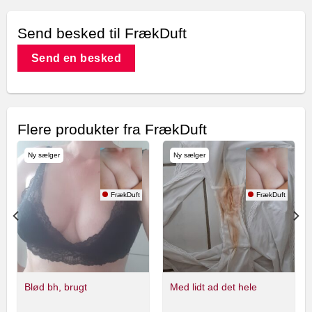
Send besked til FrækDuft
Send en besked
Flere produkter fra FrækDuft
Ny sælger
Ny sælger
FrækDuft
FrækDuft
Blød bh, brugt
Med lidt ad det hele