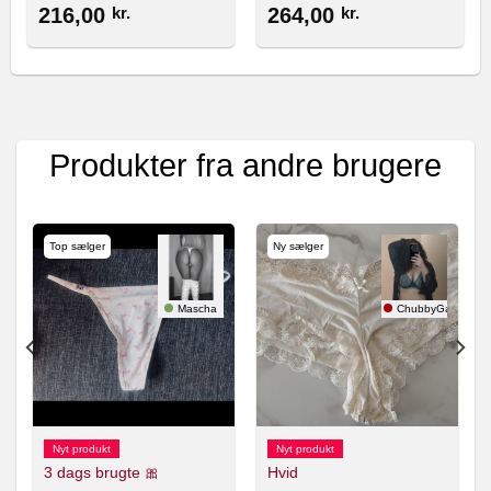
216,00
kr.
264,00
kr.
Produkter fra andre brugere
Top sælger
Ny sælger
nlolol
Mascha
ChubbyGamer
Nyt produkt
Nyt produkt
3 dags brugte 🎀
Hvid